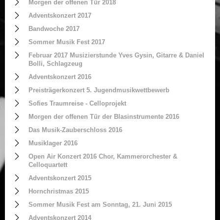
Morgen der offenen Tür 2018
Adventskonzert 2017
Bandwoche 2017
Sommer Musik Fest 2017
Februar 2017 Musizierstunde Yves Gysin, Gitarre & Daniel
Bolli, Schlagzeug
Adventskonzert 2016
Preisträgerkonzert 5. Jugendmusikwettbewerb
Sofies Traumreise - Celloprojekt
Morgen der offenen Tür der Blasinstrumente 2016
Das Musik-Zauberschloss 2016
Musiklager 2016
Open Air Konzert 2016 Chor, Kammerorchester &
Celloquartett
Adventskonzert 2015
Hornchristmas 2015
Sommer Musik Fest am Sonntag, 21. Juni 2015
Adventskonzert 2014